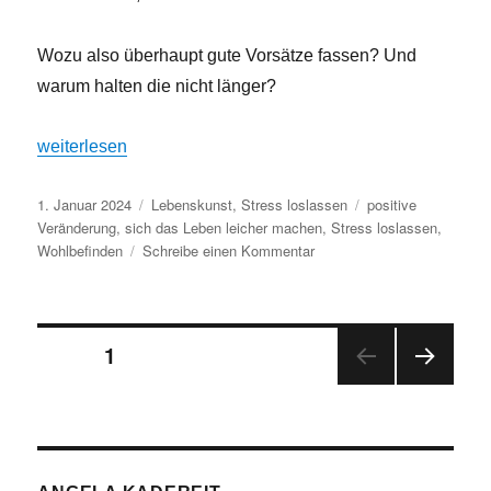
Wozu also überhaupt gute Vorsätze fassen? Und
warum halten die nicht länger?
„Gute Vorsätze? – Warum es oft nicht klappt“
weiterlesen
Veröffentlicht
Kategorien
Schlagwörter
1. Januar 2024
Lebenskunst
,
Stress loslassen
positive
am
Veränderung
,
sich das Leben leicher machen
,
Stress loslassen
,
zu
Wohlbefinden
Schreibe einen Kommentar
Gute
Vorsätze?
–
Warum
Seitennummerierung
SEITE
1
es
oft
NÄC
der
nicht
HSTE
klappt
SEIT
Beiträge
E