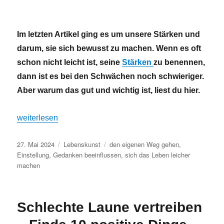
Im letzten Artikel ging es um unsere Stärken und
darum, sie sich bewusst zu machen. Wenn es oft
schon nicht leicht ist, seine
Stärken
zu benennen,
dann ist es bei den Schwächen noch schwieriger.
Aber warum das gut und wichtig ist, liest du hier.
„Deine Schwächen – Stehst du dazu?“
weiterlesen
Veröffentlicht
Kategorien
Schlagwörter
27. Mai 2024
Lebenskunst
den eigenen Weg gehen
,
am
Einstellung
,
Gedanken beeinflussen
,
sich das Leben leicher
machen
Schlechte Laune vertreiben