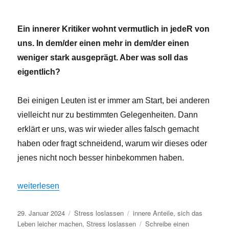
Ein innerer Kritiker wohnt vermutlich in jedeR von
uns. In dem/der einen mehr in dem/der einen
weniger stark ausgeprägt. Aber was soll das
eigentlich?
Bei einigen Leuten ist er immer am Start, bei anderen
vielleicht nur zu bestimmten Gelegenheiten. Dann
erklärt er uns, was wir wieder alles falsch gemacht
haben oder fragt schneidend, warum wir dieses oder
jenes nicht noch besser hinbekommen haben.
„Dein innerer Kritiker – Warum ist er so gemein?“
weiterlesen
Veröffentlicht
Kategorien
Schlagwörter
29. Januar 2024
Stress loslassen
innere Anteile
,
sich das
am
Leben leicher machen
,
Stress loslassen
Schreibe einen