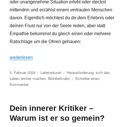
oder unangenehme Situation erlebt oder steckst
mittendrin und erzählst einem vertrauten Menschen
davon. Eigentlich möchtest du dir dein Erlebnis oder
deinen Frust nur von der Seele reden, aber statt
Empathie bekommst du gleich einen oder mehrere
Ratschläge um die Ohren gehauen:
„Ratschläge sind auch Schläge“
weiterlesen
Veröffentlicht
Kategorien
Schlagwörter
5. Februar 2024
Lebenskunst
Herausforderung
,
sich das
am
Leben leicher machen
,
Wohlbefinden
Schreibe einen
zu
Kommentar
Ratschläge
sind
auch
Dein innerer Kritiker –
Schläge
Warum ist er so gemein?