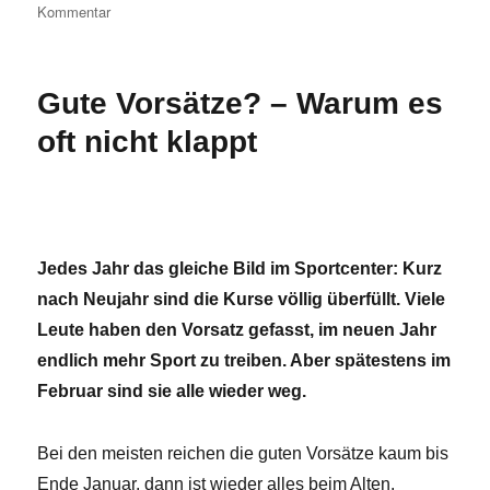
zu
Kommentar
Dein
innerer
Kritiker
Gute Vorsätze? – Warum es
–
Warum
oft nicht klappt
ist
er
so
gemein?
Jedes Jahr das gleiche Bild im Sportcenter: Kurz
nach Neujahr sind die Kurse völlig überfüllt. Viele
Leute haben den Vorsatz gefasst, im neuen Jahr
endlich mehr Sport zu treiben. Aber spätestens im
Februar sind sie alle wieder weg.
Bei den meisten reichen die guten Vorsätze kaum bis
Ende Januar, dann ist wieder alles beim Alten.