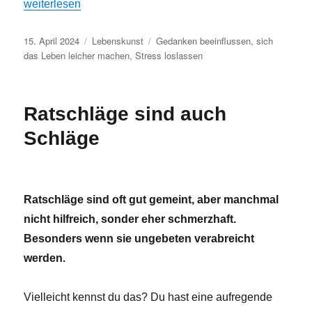
„Schlechte Laune vertreiben – Finde 10 positive Dinge“
weiterlesen
Veröffentlicht
Kategorien
Schlagwörter
15. April 2024
Lebenskunst
Gedanken beeinflussen
,
sich
am
das Leben leicher machen
,
Stress loslassen
Ratschläge sind auch
Schläge
Ratschläge sind oft gut gemeint, aber manchmal
nicht hilfreich, sonder eher schmerzhaft.
Besonders wenn sie ungebeten verabreicht
werden.
Vielleicht kennst du das? Du hast eine aufregende