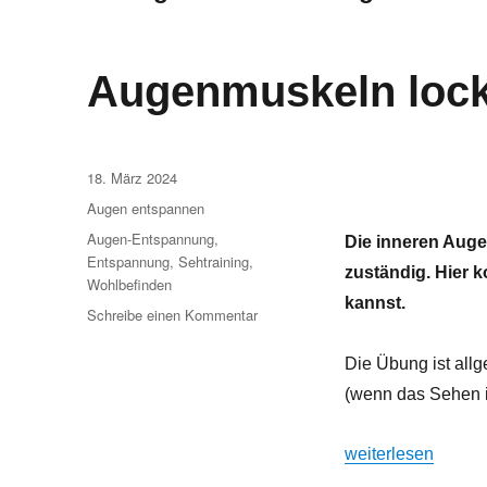
Augenmuskeln lock
Veröffentlicht
18. März 2024
am
Kategorien
Augen entspannen
Schlagwörter
Augen-Entspannung
,
Die inneren Auge
Entspannung
,
Sehtraining
,
zuständig. Hier k
Wohlbefinden
kannst.
zu
Schreibe einen Kommentar
Augenmuskeln
lockern
Die Übung ist allg
durch
(wenn das Sehen 
Posaunen
„Augenmuskeln lo
weiterlesen