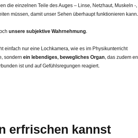
en die einzelnen Teile des Auges – Linse, Netzhaut, Muskeln -,
ten müssen, damit unser Sehen überhaupt funktionieren kann.
noch
unsere subjektive Wahrnehmung
.
ht einfach nur eine Lochkamera, wie es im Physikunterricht
e, sondern
ein lebendiges, bewegliches Organ
, das zudem e
rbunden ist und auf Gefühlsregungen reagiert.
die Welt?“
 erfrischen kannst