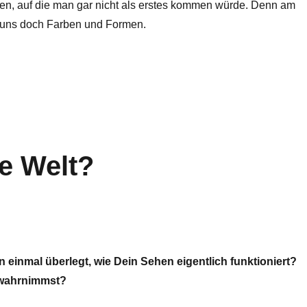
, auf die man gar nicht als erstes kommen würde. Denn am
d uns doch Farben und Formen.
unt hier! – Farben und Formen wahrnehmen“
ie Welt?
 einmal überlegt, wie Dein Sehen eigentlich funktioniert?
 wahrnimmst?