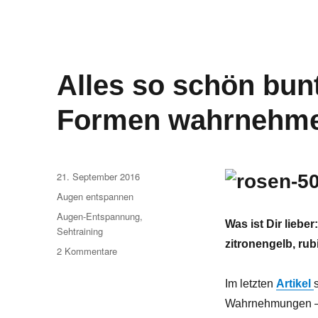
Alles so schön bunt
Formen wahrnehm
Veröffentlicht
21. September 2016
am
Kategorien
Augen entspannen
Schlagwörter
Augen-Entspannung
,
Was ist Dir liebe
Sehtraining
zitronengelb, rub
zu
2 Kommentare
Alles
so
Im letzten
Artikel
schön
Wahrnehmungen – 
bunt