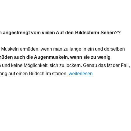
n angestrengt vom vielen Auf-den-Bildschirm-Sehen??
 Muskeln ermüden, wenn man zu lange in ein und derselben
müden auch die Augenmuskeln, wenn sie zu wenig
n
und keine Möglichkeit, sich zu lockern. Genau das ist der Fall,
„Wie Du Deine Augen erfrisch
ang auf einen Bildschirm starren.
weiterlesen