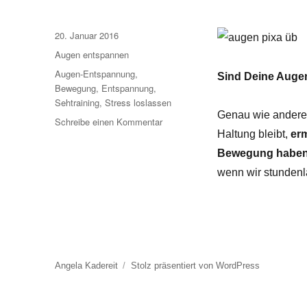
Veröffentlicht
20. Januar 2016
am
Kategorien
Augen entspannen
Schlagwörter
Augen-Entspannung
,
Sind Deine Auge
Bewegung
,
Entspannung
,
Sehtraining
,
Stress loslassen
Genau wie andere
zu
Schreibe einen Kommentar
Haltung bleibt,
er
Wie
Du
Bewegung habe
Deine
wenn wir stundenl
Augen
erfrischen
kannst
Angela Kadereit
Stolz präsentiert von WordPress