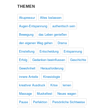
THEMEN
Akupressur
Altes loslassen
Augen-Entspannung
authentisch sein
Bewegung
das Leben genießen
den eigenen Weg gehen
Drama
Einstellung
Entscheidung
Entspannung
Erfolg
Gedanken beeinflussen
Geschichte
Gewohnheit
Herausforderung
innere Anteile
Kinesiologie
kreativer Ausdruck
Krise
lernen
Massage
Muskeltest
Neues wagen
Pause
Perfektion
Persönliche Sichtweise