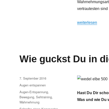
Wahrnehmungsarten
hier!
–
vertrautesten sin
Farben
und
„Alles so schön b
weiterlesen
Formen
wahrnehmen
Wie guckst Du in d
Veröffentlicht
7. September 2016
am
Kategorien
Augen entspannen
Schlagwörter
Augen-Entspannung
,
Hast Du Dir schon
Bewegung
,
Sehtraining
,
Was und wie Du
Wahrnehmung
zu
Schreibe einen Kommentar