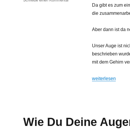
Da gibt es zum ein
Wie
guckst
die zusammenarbei
Du
in
Aber dann ist da 
die
Welt?
Unser Auge ist nic
beschrieben wurd
mit dem Gehirn ve
„Wie guckst Du in 
weiterlesen
Wie Du Deine Augen