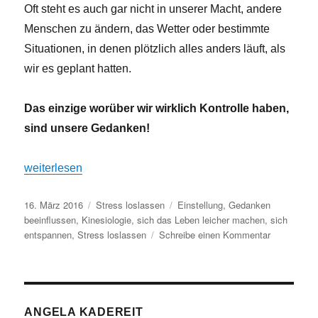
Oft steht es auch gar nicht in unserer Macht, andere
Menschen zu ändern, das Wetter oder bestimmte
Situationen, in denen plötzlich alles anders läuft, als
wir es geplant hatten.
Das einzige worüber wir wirklich Kontrolle haben,
sind unsere Gedanken!
„Nervige Menschen oder Situationen? – Auf die Einstellun
weiterlesen
Veröffentlicht
Kategorien
Schlagwörter
16. März 2016
Stress loslassen
Einstellung
,
Gedanken
am
beeinflussen
,
Kinesiologie
,
sich das Leben leicher machen
,
sich
zu
entspannen
,
Stress loslassen
Schreibe einen Kommentar
Nervige
Menschen
oder
Situationen
–
ANGELA KADEREIT