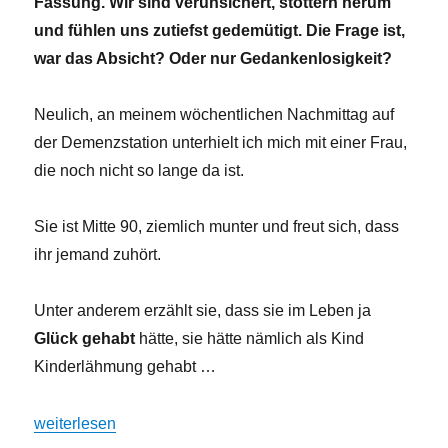
Fassung. Wir sind verunsichert, stottern herum
und fühlen uns zutiefst gedemütigt. Die Frage ist,
war das Absicht? Oder nur Gedankenlosigkeit?
Neulich, an meinem wöchentlichen Nachmittag auf
der Demenzstation unterhielt ich mich mit einer Frau,
die noch nicht so lange da ist.
Sie ist Mitte 90, ziemlich munter und freut sich, dass
ihr jemand zuhört.
Unter anderem erzählt sie, dass sie im Leben ja
Glück gehabt
hätte, sie hätte nämlich als Kind
Kinderlähmung gehabt …
„Seid nett zueinander!“
weiterlesen