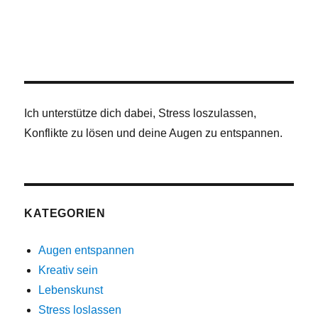
Auf
die
Einstellung
kommt
es
an!
Ich unterstütze dich dabei, Stress loszulassen,
Konflikte zu lösen und deine Augen zu entspannen.
KATEGORIEN
Augen entspannen
Kreativ sein
Lebenskunst
Stress loslassen