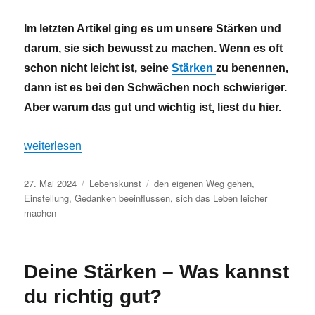
Im letzten Artikel ging es um unsere Stärken und
darum, sie sich bewusst zu machen. Wenn es oft
schon nicht leicht ist, seine
Stärken
zu benennen,
dann ist es bei den Schwächen noch schwieriger.
Aber warum das gut und wichtig ist, liest du hier.
„Deine Schwächen – Stehst du dazu?“
weiterlesen
Veröffentlicht
Kategorien
Schlagwörter
27. Mai 2024
Lebenskunst
den eigenen Weg gehen
,
am
Einstellung
,
Gedanken beeinflussen
,
sich das Leben leicher
machen
Deine Stärken – Was kannst
du richtig gut?