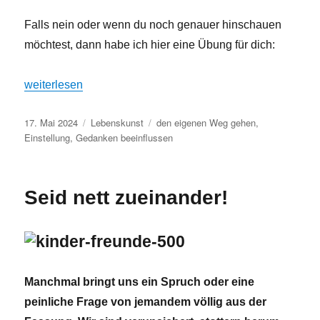
Falls nein oder wenn du noch genauer hinschauen
möchtest, dann habe ich hier eine Übung für dich:
„Deine Stärken – Was kannst du richtig gut?“
weiterlesen
Veröffentlicht
Kategorien
Schlagwörter
17. Mai 2024
Lebenskunst
den eigenen Weg gehen
,
am
Einstellung
,
Gedanken beeinflussen
Seid nett zueinander!
Manchmal bringt uns ein Spruch oder eine
peinliche Frage von jemandem völlig aus der