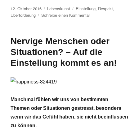
Veröffentlicht
Kategorien
Schlagwörter
12. Oktober 2016
Lebenskunst
Einstellung
,
Respekt
,
am
zu
Überforderung
Schreibe einen Kommentar
Seid
nett
zueinander!
Nervige Menschen oder
Situationen? – Auf die
Einstellung kommt es an!
Manchmal fühlen wir uns von bestimmten
Themen oder Situationen gestresst, besonders
wenn wir das Gefühl haben, sie nicht beeinflussen
zu können.