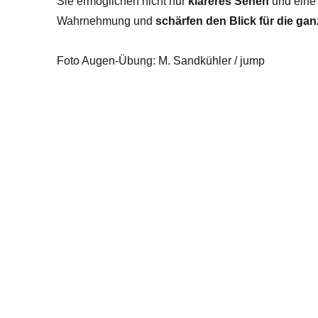
Sie ermöglichen nicht nur
klareres Sehen
und ein
Wahrnehmung und
schärfen den Blick für die ga
Foto Augen-Übung: M. Sandkühler / jump