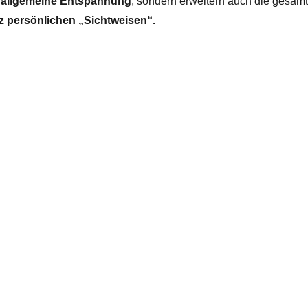
e
allgemeine Entspannung
, sondern erweitern auch die gesam
nz persönlichen „Sichtweisen“.