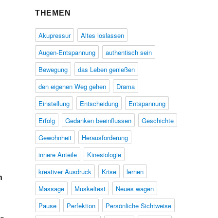
THEMEN
Akupressur
Altes loslassen
Augen-Entspannung
authentisch sein
Bewegung
das Leben genießen
den eigenen Weg gehen
Drama
Einstellung
Entscheidung
Entspannung
Erfolg
Gedanken beeinflussen
Geschichte
Gewohnheit
Herausforderung
innere Anteile
Kinesiologie
kreativer Ausdruck
Krise
lernen
n
Massage
Muskeltest
Neues wagen
Pause
Perfektion
Persönliche Sichtweise