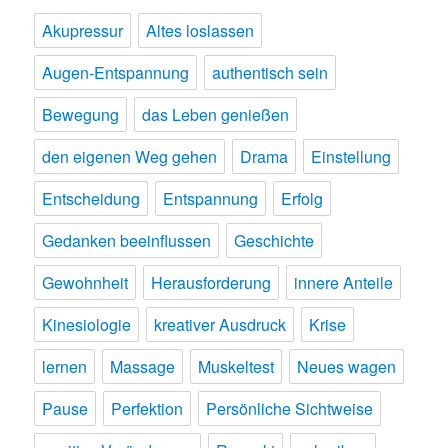
Akupressur
Altes loslassen
Augen-Entspannung
authentisch sein
Bewegung
das Leben genießen
den eigenen Weg gehen
Drama
Einstellung
Entscheidung
Entspannung
Erfolg
Gedanken beeinflussen
Geschichte
Gewohnheit
Herausforderung
innere Anteile
Kinesiologie
kreativer Ausdruck
Krise
lernen
Massage
Muskeltest
Neues wagen
Pause
Perfektion
Persönliche Sichtweise