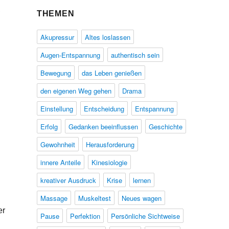
,
THEMEN
Akupressur
Altes loslassen
Augen-Entspannung
authentisch sein
Bewegung
das Leben genießen
den eigenen Weg gehen
Drama
Einstellung
Entscheidung
Entspannung
Erfolg
Gedanken beeinflussen
Geschichte
Gewohnheit
Herausforderung
innere Anteile
Kinesiologie
kreativer Ausdruck
Krise
lernen
Massage
Muskeltest
Neues wagen
er
Pause
Perfektion
Persönliche Sichtweise