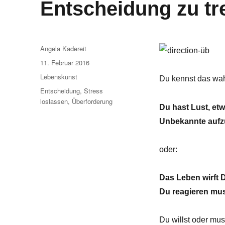
Entscheidung zu tre
Autor
Angela Kadereit
Veröffentlicht
11. Februar 2016
am
Kategorien
Lebenskunst
Du kennst das wah
Schlagwörter
Entscheidung
,
Stress
loslassen
,
Überforderung
Du hast Lust, etw
Unbekannte auf
oder:
Das Leben wirft 
Du reagieren mus
Du willst oder mus