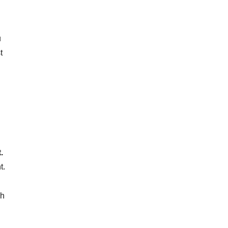
u
t
.
t.
ch