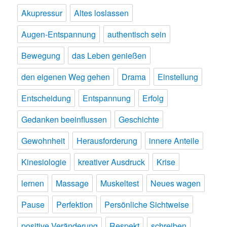
Akupressur
Altes loslassen
Augen-Entspannung
authentisch sein
Bewegung
das Leben genießen
den eigenen Weg gehen
Drama
Einstellung
Entscheidung
Entspannung
Erfolg
Gedanken beeinflussen
Geschichte
Gewohnheit
Herausforderung
innere Anteile
Kinesiologie
kreativer Ausdruck
Krise
lernen
Massage
Muskeltest
Neues wagen
Pause
Perfektion
Persönliche Sichtweise
positive Veränderung
Respekt
schreiben