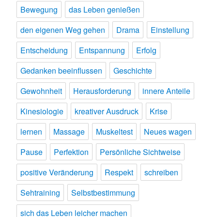
Bewegung
das Leben genießen
den eigenen Weg gehen
Drama
Einstellung
Entscheidung
Entspannung
Erfolg
Gedanken beeinflussen
Geschichte
Gewohnheit
Herausforderung
innere Anteile
Kinesiologie
kreativer Ausdruck
Krise
lernen
Massage
Muskeltest
Neues wagen
Pause
Perfektion
Persönliche Sichtweise
positive Veränderung
Respekt
schreiben
Sehtraining
Selbstbestimmung
sich das Leben leicher machen