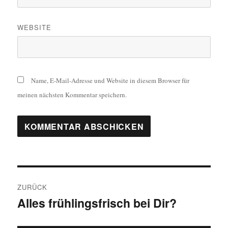
WEBSITE
Name, E-Mail-Adresse und Website in diesem Browser für
meinen nächsten Kommentar speichern.
Beitragsnavigation
ZURÜCK
Alles frühlingsfrisch bei Dir?
Vorheriger
Beitrag: